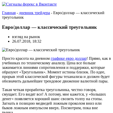
Главная
-
дневник трейдера
-
Евро/доллар — классический
треугольник
Евро/доллар — классический треугольник
взгляд на рынок
26.07.2018, 18:32
Просто красота на дневном
графике евро доллар
! Прямо, как в
учебниках по техническому анализу. Цена все больше
зажимается линиями сопротивления и поддержки, которые
образуют «Треугольник». Момент истины близок. По идее,
прорыв этой классической фигуры теханализа и должен будет
обозначить дальнейшее трендовое движение валютной пары.
Такая четкая проработка треугольника, честно говоря,
смущает. Его видят все! А потому, мне кажется, у «больших
денег» появляется хороший шанс свозить толпу на стопы.
Загнать в позицию медведей ложным проколом вниз или
быков ложным импульсом вверх. Посмотрим, пока вне
рынка…