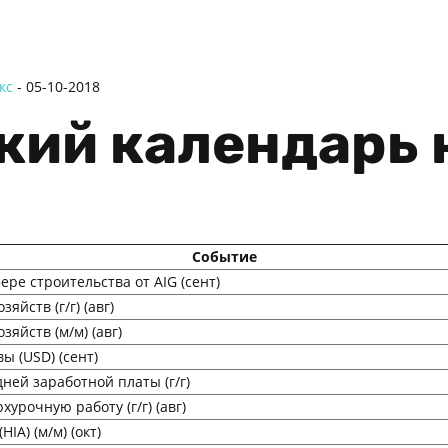
кс
-
05-10-2018
ий календарь н
Событие
ере строительства от AIG (сент)
яйств (г/г) (авг)
зяйств (м/м) (авг)
 (USD) (сент)
ней заработной платы (г/г)
урочную работу (г/г) (авг)
IA) (м/м) (окт)