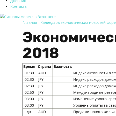
Дневник
Контакты
Главная
-
Календарь экономических новостей форе
Экономическ
2018
Время
Страна
Важность
01:30
AUD
Индекс активности в сф
02:30
JPY
Индекс расходов домохоз
02:30
JPY
Индекс расходов домохо
02:50
JPY
Международные резервы
03:00
JPY
Изменение уровня сред
03:00
JPY
Уровень оплаты за сверх
дв.
AUD
Продажи нового жилья (H