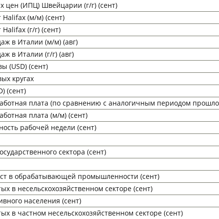
 цен (ИПЦ) Швейцарии (г/г) (сент)
Halifax (м/м) (сент)
alifax (г/г) (сент)
ж в Италии (м/м) (авг)
 в Италии (г/г) (авг)
 (USD) (сент)
вых кругах
) (сент)
ботная плата (по сравнению с аналогичным периодом прошлого г
ботная плата (м/м) (сент)
ость рабочей недели (сент)
сударственного сектора (сент)
ест в обрабатывающей промышленности (сент)
ых в несельскохозяйственном секторе (сент)
ивного населения (сент)
ых в частном несельскохозяйственном секторе (сент)