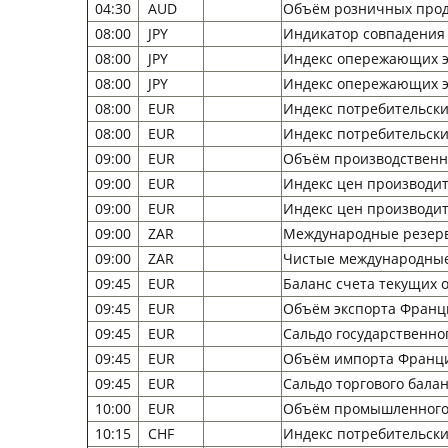
04:30
AUD
Объём розничных прода
08:00
JPY
Индикатор совпадения (
08:00
JPY
Индекс опережающих эк
08:00
JPY
Индекс опережающих 
08:00
EUR
Индекс потребительских 
08:00
EUR
Индекс потребительских
09:00
EUR
Объём производственных
09:00
EUR
Индекс цен производител
09:00
EUR
Индекс цен производите
09:00
ZAR
Международные резервы
09:00
ZAR
Чистые международные 
09:45
EUR
Баланс счета текущих 
09:45
EUR
Объём экспорта Франци
09:45
EUR
Сальдо государственно
09:45
EUR
Объём импорта Франци
09:45
EUR
Сальдо торгового балан
10:00
EUR
Объём промышленного п
10:15
CHF
Индекс потребительски