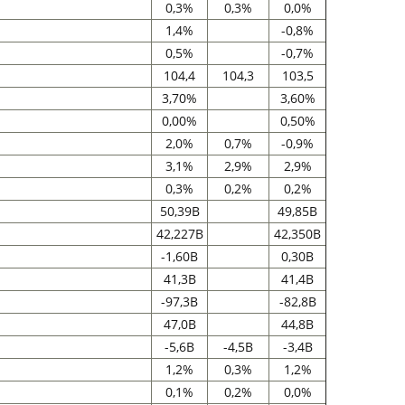
0,3%
0,3%
0,0%
1,4%
-0,8%
0,5%
-0,7%
104,4
104,3
103,5
3,70%
3,60%
0,00%
0,50%
2,0%
0,7%
-0,9%
3,1%
2,9%
2,9%
0,3%
0,2%
0,2%
50,39B
49,85B
42,227B
42,350B
-1,60B
0,30B
41,3B
41,4B
-97,3B
-82,8B
47,0B
44,8B
-5,6B
-4,5B
-3,4B
1,2%
0,3%
1,2%
0,1%
0,2%
0,0%