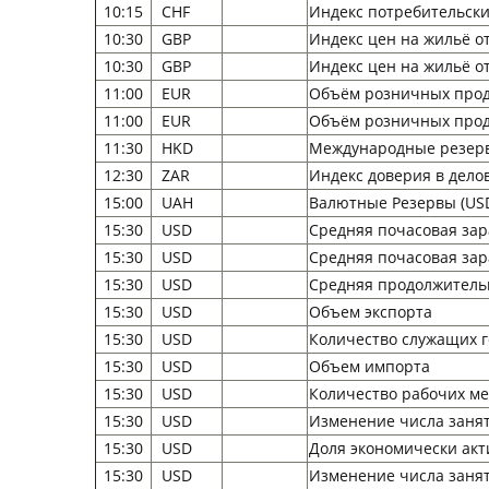
10:15
CHF
Индекс потребительских
10:30
GBP
Индекс цен на жильё от 
10:30
GBP
Индекс цен на жильё от H
11:00
EUR
Объём розничных прода
11:00
EUR
Объём розничных продаж
11:30
HKD
Международные резервы
12:30
ZAR
Индекс доверия в дело
15:00
UAH
Валютные Резервы (USD
15:30
USD
Средняя почасовая зара
15:30
USD
Средняя почасовая зара
15:30
USD
Средняя продолжительн
15:30
USD
Объем экспорта
15:30
USD
Количество служащих го
15:30
USD
Объем импорта
15:30
USD
Количество рабочих м
15:30
USD
Изменение числа занят
15:30
USD
Доля экономически акт
15:30
USD
Изменение числа занят