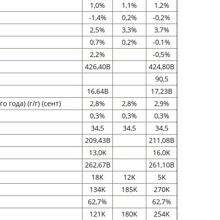
1,0%
1,1%
1,2%
-1,4%
0,2%
-0,2%
2,5%
3,3%
3,7%
0,7%
0,2%
-0,1%
2,2%
-0,5%
426,40B
424,80B
90,5
16,64B
17,23B
ода) (г/г) (сент)
2,8%
2,8%
2,9%
0,3%
0,3%
0,3%
34,5
34,5
34,5
209,43B
211,08B
13,0K
16,0K
262,67B
261,10B
18K
12K
5K
134K
185K
270K
62,7%
62,7%
121K
180K
254K