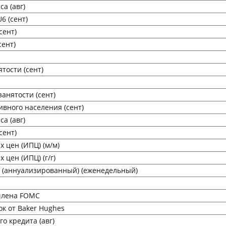
а (авг)
6 (сент)
сент)
сент)
тости (сент)
анятости (сент)
ивного населения (сент)
а (авг)
сент)
 цен (ИПЦ) (м/м)
 цен (ИПЦ) (г/г)
 (аннуализированный) (еженедельный)
, члена FOMC
ок от Baker Hughes
о кредита (авг)