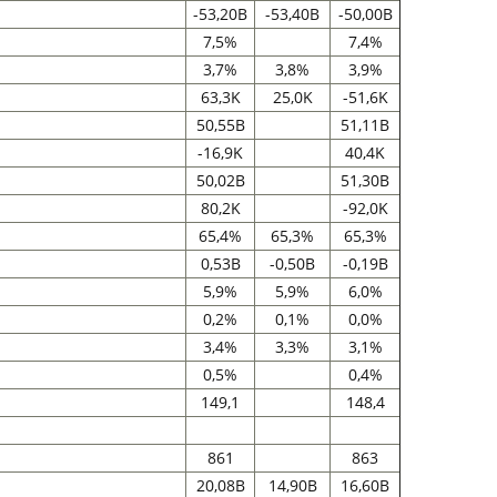
-53,20B
-53,40B
-50,00B
7,5%
7,4%
3,7%
3,8%
3,9%
63,3K
25,0K
-51,6K
50,55B
51,11B
-16,9K
40,4K
50,02B
51,30B
80,2K
-92,0K
65,4%
65,3%
65,3%
0,53B
-0,50B
-0,19B
5,9%
5,9%
6,0%
0,2%
0,1%
0,0%
3,4%
3,3%
3,1%
0,5%
0,4%
149,1
148,4
861
863
20,08B
14,90B
16,60B