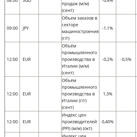
08:00
SGD
-0,4%
продаж (м/м)
(сент)
Объем заказов в
секторе
09:00
JPY
-1,1%
машиностроения
(г/г)
Объём
промышленного
12:00
EUR
производства в
-0,2%
-0,5%
Италии (м/м)
(сент)
Объём
промышленного
12:00
EUR
производства в
1,3%
Италии (г/г)
(сент)
Индекс цен
12:00
EUR
производителей
0,40%
(PPI) (м/м) (окт)
Индекс цен