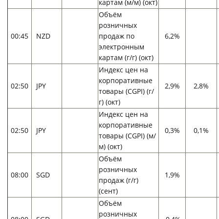
картам (м/м) (окт)
Объём
розничных
00:45
NZD
продаж по
6,2%
электронным
картам (г/г) (окт)
Индекс цен на
корпоративные
02:50
JPY
2,9%
2,8%
товары (CGPI) (г/
г) (окт)
Индекс цен на
корпоративные
02:50
JPY
0,3%
0,1%
товары (CGPI) (м/
м) (окт)
Объём
розничных
08:00
SGD
1,9%
продаж (г/г)
(сент)
Объём
розничных