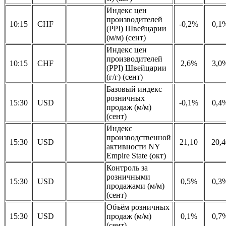
Индекс цен
производителей
10:15
CHF
-0,2%
0,1
(PPI) Швейцарии
(м/м) (сент)
Индекс цен
производителей
10:15
CHF
2,6%
3,0
(PPI) Швейцарии
(г/г) (сент)
Базовый индекс
розничных
15:30
USD
-0,1%
0,4
продаж (м/м)
(сент)
Индекс
производственной
15:30
USD
21,10
20,4
активности NY
Empire State (окт)
Контроль за
розничными
15:30
USD
0,5%
0,3
продажами (м/м)
(сент)
Объём розничных
15:30
USD
продаж (м/м)
0,1%
0,7
(сент)