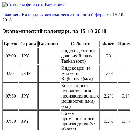
Главная
-
Календарь экономических новостей форекс
-
15-10-
2018
Экономический календарь на 15-10-2018
Время
Страна
Важность
Событие
Факт.
Прог
Индекс делового
02:00
JPY
доверия Reuters
28
Tankan (окт)
Индекс цен на
02:01
GBP
жильё от
1,0%
Rightmove (м/м)
Коэффициент
использования
07:30
JPY
производственных
2,2%
0,1
мощностей (м/м)
(авг)
Объём
промышленного
07:30
JPY
0,2%
0,7
производства (м/
м) (авг)