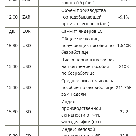
золота (г/г) (авг)
Объем производства
12:00
ZAR
горнодобывающей
-9,1%
промышленности (авг)
дв.
EUR
Саммит лидеров ЕС
Общее число лиц,
15:30
USD
получающих пособия по
1.640K
безработице
Число первичных заявок
15:30
USD
на получение пособий
210K
по безработице
Среднее число заявок на
15:30
USD
пособие по безработице
211,75K
за 4 недели
Индекс
производственной
15:30
USD
22,2
активности от ФРБ
Филадельфии (окт)
Индекс деловой
15:30
USD
активности от ФРБ
33,8