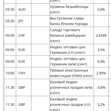
(сент)
Уровень безработицы
03:30
AUD
5,0%
(сент)
Выступление главы
03:30
JPY
банка Японии Куроды
Сальдо торгового
09:00
CHF
баланса Швейцарии
2,434B
(сент)
Индекс оптовых цен
09:00
EUR
3,5%
Германии (г/г) (сент)
Индекс оптовых цен
09:00
EUR
0,4%
Германии (м/м) (сент)
Прямые иностранные
10:00
CNY
2,90%
инвестиции (ПИИ) (сент)
Базовый индекс
11:30
GBP
розничных продаж (м/м)
-0,8%
(сент)
Базовый индекс
11:30
GBP
розничных продаж (г/г)
3,2%
(сент)