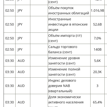
(сент)
Объём покупок
02:50
JPY
1.016,9B
иностранных облигаций
Иностранные
02:50
JPY
инвестиции в японские
52,6B
акции
Объём импорта (г/г)
02:50
JPY
7,0%
(сент)
Сальдо торгового
02:50
JPY
140B
баланса (сент)
Изменение уровня
03:30
AUD
5,6K
занятости (сент)
Изменение полной
03:30
AUD
20,3K
занятости (сент)
Индекс делового
03:30
AUD
доверия NAB
3
(квартальный)
Доля экономически
03:30
AUD
активного населения
65,4%