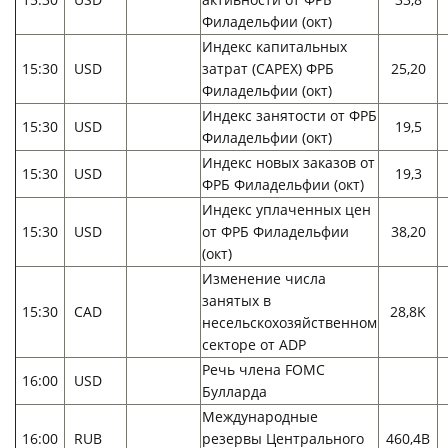
Филадельфии (окт)
Индекс капитальных
15:30
USD
затрат (CAPEX) ФРБ
25,20
Филадельфии (окт)
Индекс занятости от ФРБ
15:30
USD
19,5
Филадельфии (окт)
Индекс новых заказов от
15:30
USD
19,3
ФРБ Филадельфии (окт)
Индекс уплаченных цен
15:30
USD
от ФРБ Филадельфии
38,20
(окт)
Изменение числа
занятых в
15:30
CAD
28,8K
несельскохозяйственном
секторе от ADP
Речь члена FOMC
16:00
USD
Булларда
Международные
16:00
RUB
резервы Центрального
460,4B