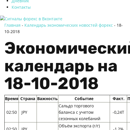
Дневник
Контакты
Главная
-
Календарь экономических новостей форекс
-
18-
10-2018
Экономически
календарь на
18-10-2018
Время
Страна
Важность
Событие
Факт.
П
Сальдо торгового
02:50
JPY
баланса с учетом
-0,24T
сезонных колебаний
Объём экспорта (г/г)
02:50
JPY
-1,2%